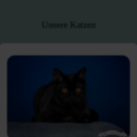
Unsere Katzen