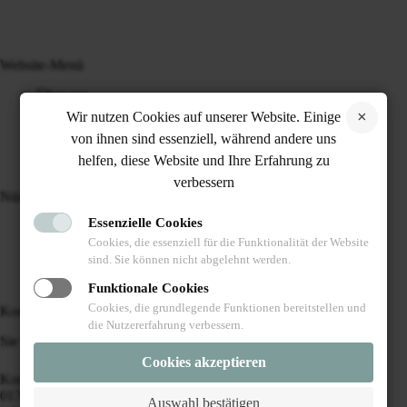
Website-Menü
Über uns
Unsere Katzen
Wir nutzen Cookies auf unserer Website. Einige
Blog
von ihnen sind essenziell, während andere uns
Kontakt
helfen, diese Website und Ihre Erfahrung zu
verbessern
Nützliche Links
Essenzielle Cookies
Abgabeinformationen
Impressum
Cookies, die essenziell für die Funktionalität der Website
Datenschutz
sind. Sie können nicht abgelehnt werden.
Funktionale Cookies
Cookies, die grundlegende Funktionen bereitstellen und
Kontakt
die Nutzererfahrung verbessern.
Sie brauchen Hilfe oder haben eine Frage?
Cookies akzeptieren
Kontaktieren sie uns:
017627712446
Auswahl bestätigen