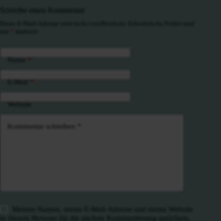
Schreibe einen Kommentar
Deine E-Mail-Adresse wird nicht veröffentlicht.
Erforderliche Felder sind
mit
*
markiert
Name
*
E-Mail
*
Website
Kommentar schreiben
*
Meinen Namen, meine E-Mail-Adresse und meine Website
in diesem Browser für die nächste Kommentierung speichern.