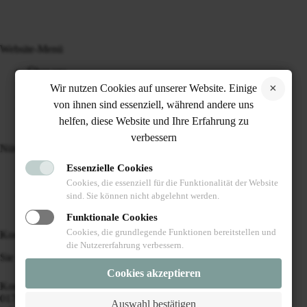
Website-Menü
Über uns
Unsere Katzen
Wir nutzen Cookies auf unserer Website. Einige
Blog
von ihnen sind essenziell, während andere uns
Kontakt
helfen, diese Website und Ihre Erfahrung zu
verbessern
Nützliche Links
Essenzielle Cookies
Abgabeinformationen
Impressum
Cookies, die essenziell für die Funktionalität der Website
Datenschutz
sind. Sie können nicht abgelehnt werden.
Funktionale Cookies
Cookies, die grundlegende Funktionen bereitstellen und
Kontakt
die Nutzererfahrung verbessern.
Sie brauchen Hilfe oder haben eine Frage?
Cookies akzeptieren
Kontaktieren sie uns:
017627712446
Auswahl bestätigen