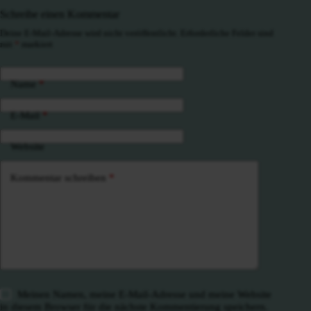
Schreibe einen Kommentar
Deine E-Mail-Adresse wird nicht veröffentlicht.
Erforderliche Felder sind
mit
*
markiert
Name
*
E-Mail
*
Website
Kommentar schreiben
*
Meinen Namen, meine E-Mail-Adresse und meine Website
in diesem Browser für die nächste Kommentierung speichern.